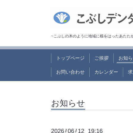
~こぶしの木のように地域に根をはったあたた
トップページ
ご挨拶
お知ら
お問い合わせ
カレンダー
求
お知らせ
2026
06
12 19:16
/
/