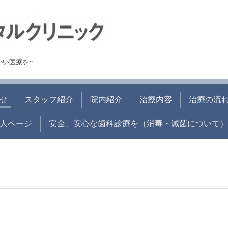
かい医療を~
せ
スタッフ紹介
院内紹介
治療内容
治療の流
人ページ
安全、安心な歯科診療を（消毒・滅菌について）