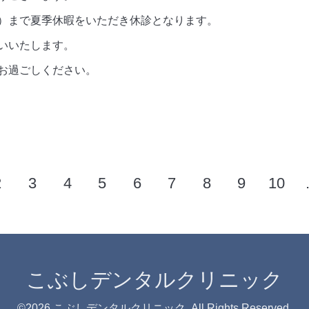
）まで夏季休暇をいただき休診となります。
いいたします。
お過ごしください。
2
3
4
5
6
7
8
9
10
こぶしデンタルクリニック
©2026
こぶしデンタルクリニック
. All Rights Reserved.