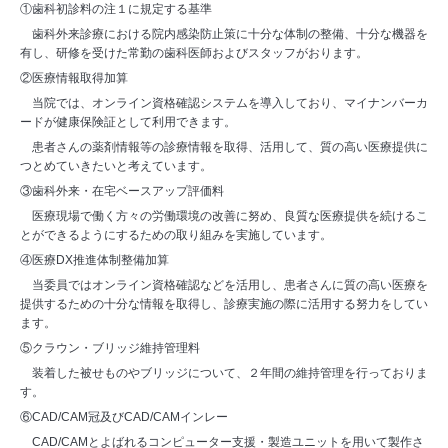
①歯科初診料の注１に規定する基準
歯科外来診療における院内感染防止策に十分な体制の整備、十分な機器を
有し、研修を受けた常勤の歯科医師およびスタッフがおります。
②医療情報取得加算
当院では、オンライン資格確認システムを導入しており、マイナンバーカ
ードが健康保険証として利用できます。
患者さんの薬剤情報等の診療情報を取得、活用して、質の高い医療提供に
つとめていきたいと考えています。
③歯科外来・在宅ベースアップ評価料
医療現場で働く方々の労働環境の改善に努め、良質な医療提供を続けるこ
とができるようにするための取り組みを実施しています。
④医療DX推進体制整備加算
当委員ではオンライン資格確認などを活用し、患者さんに質の高い医療を
提供するための十分な情報を取得し、診療実施の際に活用する努力をしてい
ます。
⑤クラウン・ブリッジ維持管理料
装着した被せものやブリッジについて、２年間の維持管理を行っておりま
す。
⑥CAD/CAM冠及びCAD/CAMインレー
CAD/CAMとよばれるコンピューター支援・製造ユニットを用いて製作さ