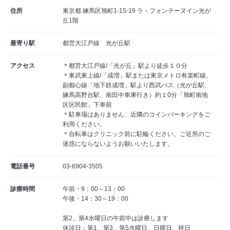
住所
東京都 練馬区旭町1-15-19 ラ・フォンテーヌイン光が
丘1階
最寄り駅
都営大江戸線 光が丘駅
アクセス
＊都営大江戸線/「光が丘」駅より徒歩１０分
＊東武東上線/「成増」駅または東京メトロ有楽町線、
副都心線「地下鉄成増」駅より西武バス（光が丘駅、
練馬高野台駅、南田中車庫行き）約１0分「旭町南地
区区民館」下車前
＊駐車場はありません、近隣のコインパーキングをご
利用ください。
＊自転車はクリニック前に駐輪ください。ご近所のご
迷惑にならないようお願いいたします。
電話番号
03-6904-3505
診療時間
午前・9：00～13：00
午後・14：30～19：00
第2、第4水曜日の午前中は診療します
休診日：第1、第3、第5水曜日、日曜日、祝日