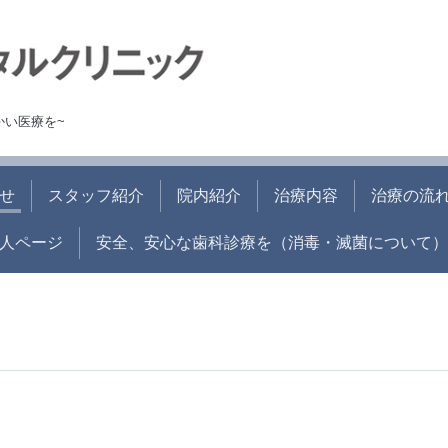
かい医療を~
せ
スタッフ紹介
院内紹介
治療内容
治療の流
人ページ
安全、安心な歯科診療を（消毒・滅菌について）