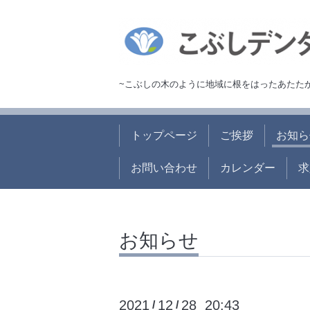
~こぶしの木のように地域に根をはったあたた
トップページ
ご挨拶
お知ら
お問い合わせ
カレンダー
求
お知らせ
2021
12
28 20:43
/
/