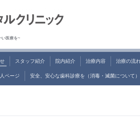
かい医療を~
せ
スタッフ紹介
院内紹介
治療内容
治療の流
人ページ
安全、安心な歯科診療を（消毒・滅菌について）