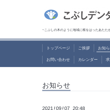
~こぶしの木のように地域に根をはったあたた
トップページ
ご挨拶
お知ら
お問い合わせ
カレンダー
求
お知らせ
2021
09
07 20:48
/
/