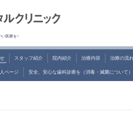
かい医療を~
せ
スタッフ紹介
院内紹介
治療内容
治療の流
人ページ
安全、安心な歯科診療を（消毒・滅菌について）