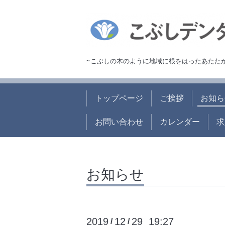
~こぶしの木のように地域に根をはったあたた
トップページ
ご挨拶
お知ら
お問い合わせ
カレンダー
求
お知らせ
2019
12
29 19:27
/
/