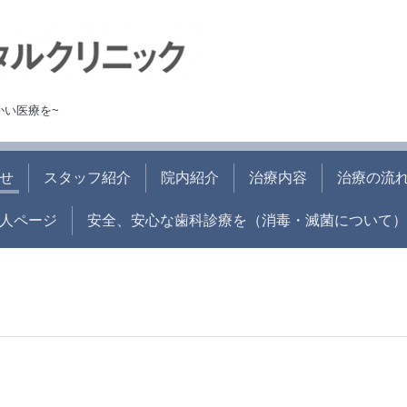
かい医療を~
せ
スタッフ紹介
院内紹介
治療内容
治療の流
人ページ
安全、安心な歯科診療を（消毒・滅菌について）