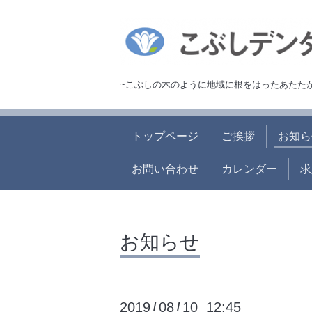
~こぶしの木のように地域に根をはったあたた
トップページ
ご挨拶
お知ら
お問い合わせ
カレンダー
求
お知らせ
2019
08
10 12:45
/
/