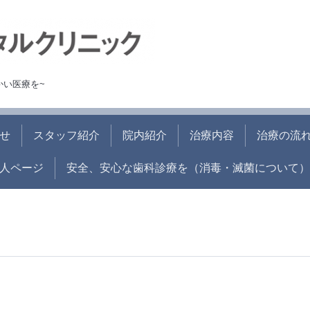
かい医療を~
せ
スタッフ紹介
院内紹介
治療内容
治療の流
人ページ
安全、安心な歯科診療を（消毒・滅菌について）