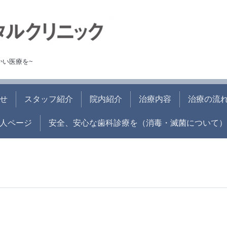
かい医療を~
せ
スタッフ紹介
院内紹介
治療内容
治療の流
人ページ
安全、安心な歯科診療を（消毒・滅菌について）