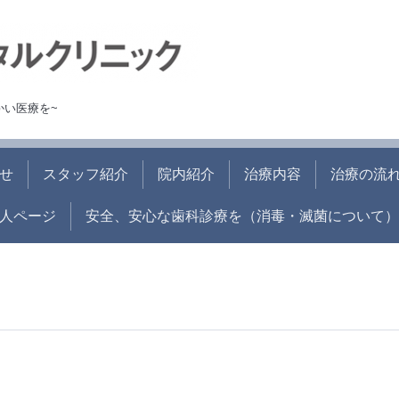
かい医療を~
せ
スタッフ紹介
院内紹介
治療内容
治療の流
人ページ
安全、安心な歯科診療を（消毒・滅菌について）