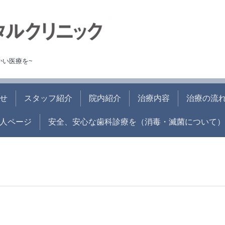
かい医療を~
せ
スタッフ紹介
院内紹介
治療内容
治療の流
人ページ
安全、安心な歯科診療を（消毒・滅菌について）