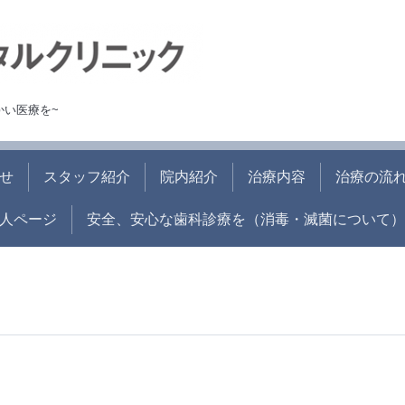
かい医療を~
せ
スタッフ紹介
院内紹介
治療内容
治療の流
人ページ
安全、安心な歯科診療を（消毒・滅菌について）