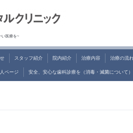
かい医療を~
せ
スタッフ紹介
院内紹介
治療内容
治療の流
人ページ
安全、安心な歯科診療を（消毒・滅菌について）