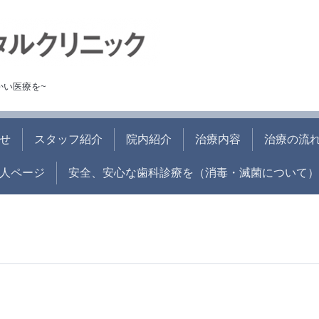
かい医療を~
せ
スタッフ紹介
院内紹介
治療内容
治療の流
人ページ
安全、安心な歯科診療を（消毒・滅菌について）