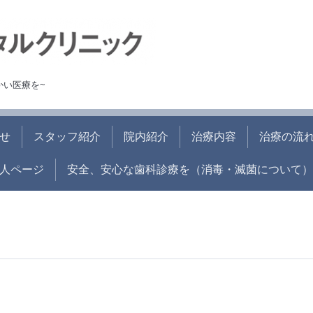
かい医療を~
せ
スタッフ紹介
院内紹介
治療内容
治療の流
人ページ
安全、安心な歯科診療を（消毒・滅菌について）