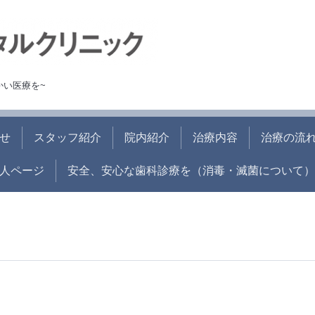
かい医療を~
せ
スタッフ紹介
院内紹介
治療内容
治療の流
人ページ
安全、安心な歯科診療を（消毒・滅菌について）