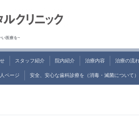
かい医療を~
せ
スタッフ紹介
院内紹介
治療内容
治療の流
人ページ
安全、安心な歯科診療を（消毒・滅菌について）