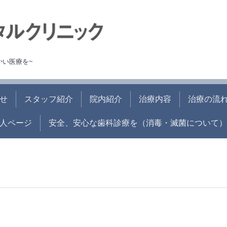
かい医療を~
せ
スタッフ紹介
院内紹介
治療内容
治療の流
人ページ
安全、安心な歯科診療を（消毒・滅菌について）