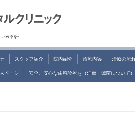
かい医療を~
せ
スタッフ紹介
院内紹介
治療内容
治療の流
人ページ
安全、安心な歯科診療を（消毒・滅菌について）