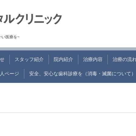
かい医療を~
せ
スタッフ紹介
院内紹介
治療内容
治療の流
人ページ
安全、安心な歯科診療を（消毒・滅菌について）