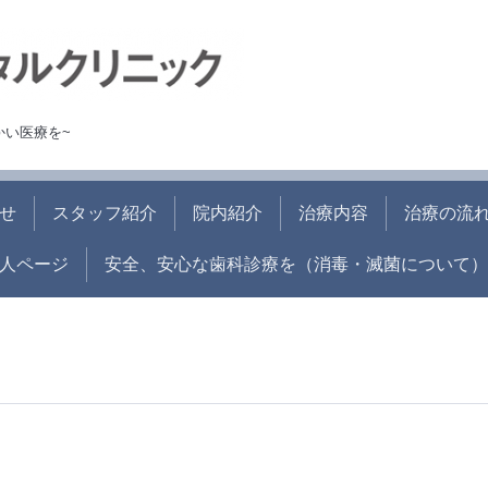
かい医療を~
せ
スタッフ紹介
院内紹介
治療内容
治療の流
人ページ
安全、安心な歯科診療を（消毒・滅菌について）