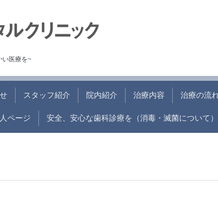
かい医療を~
せ
スタッフ紹介
院内紹介
治療内容
治療の流
人ページ
安全、安心な歯科診療を（消毒・滅菌について）